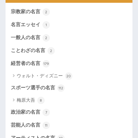
宗教家の名言
2
名言エッセイ
1
一般人の名言
2
ことわざの名言
2
経営者の名言
179
ウォルト・ディズニー
20
スポーツ選手の名言
112
梅原大吾
8
政治家の名言
7
芸能人の名言
11
アーティストの名言