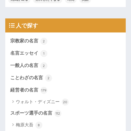
人で探す
宗教家の名言
2
名言エッセイ
1
一般人の名言
2
ことわざの名言
2
経営者の名言
179
ウォルト・ディズニー
20
スポーツ選手の名言
112
梅原大吾
8