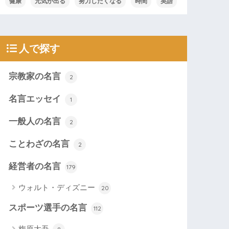
健康
元気が出る
努力したくなる
時間
英語
人で探す
宗教家の名言
2
名言エッセイ
1
一般人の名言
2
ことわざの名言
2
経営者の名言
179
ウォルト・ディズニー
20
スポーツ選手の名言
112
梅原大吾