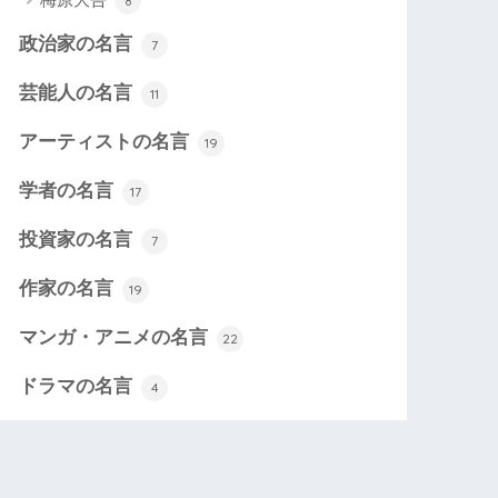
8
政治家の名言
7
芸能人の名言
11
アーティストの名言
19
学者の名言
17
投資家の名言
7
作家の名言
19
マンガ・アニメの名言
22
ドラマの名言
4