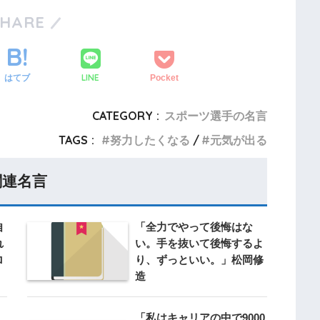
SHARE
LINE
はてブ
Pocket
CATEGORY :
スポーツ選手の名言
TAGS :
努力したくなる
元気が出る
関連名言
自
「全力でやって後悔はな
れ
い。手を抜いて後悔するよ
ロ
り、ずっといい。」松岡修
造
「私はキャリアの中で9000