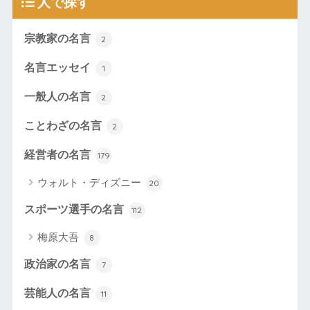
人で探す
宗教家の名言
2
名言エッセイ
1
一般人の名言
2
ことわざの名言
2
経営者の名言
179
ウォルト・ディズニー
20
スポーツ選手の名言
112
梅原大吾
8
政治家の名言
7
芸能人の名言
11